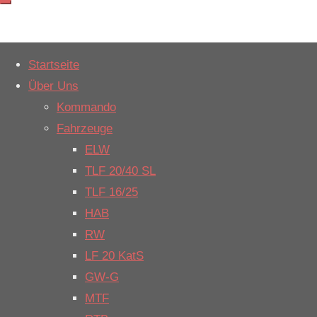
Weiter
Startseite
zum
Start
Einsatzbericht
Über Uns
Vorbeugender
Inhalt
Vorbeugender
Kommando
Brandschutz
Brandschutz
Fahrzeuge
ELW
TLF 20/40 SL
Datum:
29.
TLF 16/25
Januar 2021
HAB
um 6:45 Uhr
RW
Alarmierungsart:
LF 20 KatS
geplant
GW-G
Einsatzart:
MTF
Vorbeugender