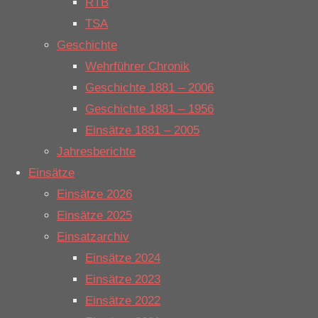
RTB
Brandschutz
TSA
Einsatzort:
Geschichte
Siemensstraße
Wehrführer Chronik
Mannschaftsstärke:
Geschichte 1881 – 2006
1
Geschichte 1881 – 1956
Fahrzeuge:
Einsätze 1881 – 2005
PKW GBM
Jahresberichte
Einsätze
Einsatzbericht:
Einsätze 2026
Einsätze 2025
Einsatzarchiv
Bei Arbeiten
Einsätze 2024
an der
Einsätze 2023
Brandmeldeanlage
Einsätze 2022
eines