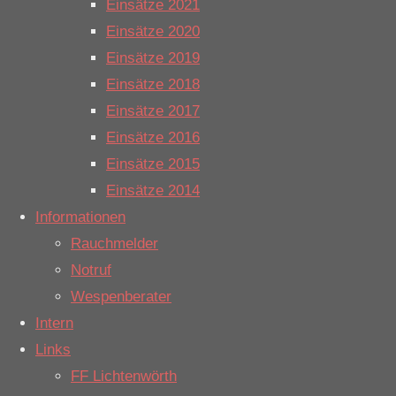
Einsätze 2021
Industriebetriebs
Einsätze 2020
war die
Einsätze 2019
Anwesenheit
Einsätze 2018
der FF
Einsätze 2017
Salzbergen
Einsätze 2016
erforderlich.
Einsätze 2015
Ein Kamerad
Einsätze 2014
war hier eine
Informationen
Stunde tätig.
Rauchmelder
(kn)
Notruf
Wespenberater
Letzte Einsätze
Intern
Links
H2_Verkehrsunfall
FF Lichtenwörth
30. Juli 2026
|
7:59