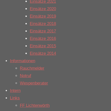
Datum:
30.12.2023
Einsätze 2021
Uhrzeit:
15:21
Einsätze 2020
Einsatzmeldung:
Anforderung
Einsätze 2019
Einsatzort:
Haren (Ems)
Einsätze 2018
Alarmierungsart:
DME
Einsätze 2017
Einsätze 2016
Nummer:
2023086-092
Einsätze 2015
Datum:
29.12.2023
Einsätze 2014
Uhrzeit:
07:53
Informationen
Einsatzmeldung:
Hochwasser
Rauchmelder
Einsatzort:
Salzbergen
Notruf
Alarmierungsart:
DME
Wespenberater
Nummer:
2023077-085
Intern
Datum:
28.12.2023
Links
Uhrzeit:
07:30
FF Lichtenwörth
Einsatzmeldung:
Hochwasser