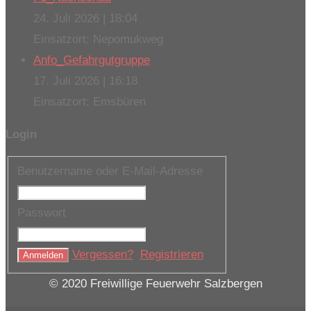
24. Juli 2026
|
18:04
Einsatzort: Nepomukweg
Anfo_Gefahrgutgruppe
17. Juli 2026
|
16:18
Einsatzort: Emsbüren
Login
Benutzername oder E-Mail-Adresse
Passwort
Vergessen?
Registrieren
© 2020 Freiwillige Feuerwehr Salzbergen