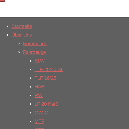
Weiter
Startseite
zum
Start
Einsätze 2023
Über Uns
Einsätze
Inhalt
Kommando
2023
Fahrzeuge
ELW
TLF 20/40 SL
Dezember
TLF 16/25
Nummer
Datum
Uhrzeit
Eins
HAB
Nummer:
2023096
RW
Datum:
31.12.2023
LF 20 KatS
Uhrzeit:
12:24
GW-G
Einsatzmeldung:
H0_Erkund
MTF
Einsatzort:
Im Holde