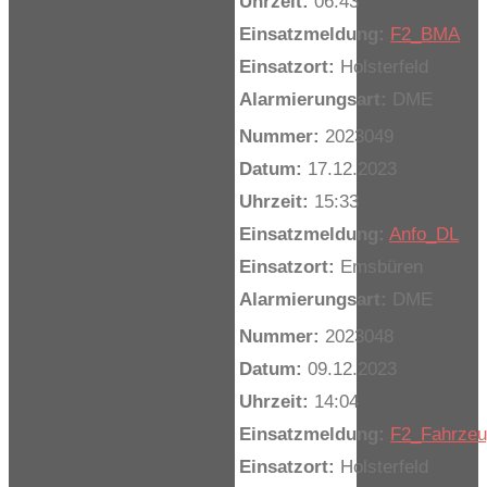
Uhrzeit:
06:43
Einsatzmeldung:
F2_BMA
Einsatzort:
Holsterfeld
Alarmierungsart:
DME
Nummer:
2023049
Datum:
17.12.2023
Uhrzeit:
15:33
Einsatzmeldung:
Anfo_DL
Einsatzort:
Emsbüren
Alarmierungsart:
DME
Nummer:
2023048
Datum:
09.12.2023
Uhrzeit:
14:04
Einsatzmeldung:
F2_Fahrze
Einsatzort:
Holsterfeld