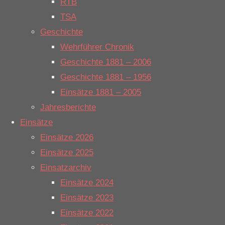
RTB
Alarmierungsart:
Funk
TSA
Nummer:
2023095
Geschichte
Datum:
31.12.2023
Wehrführer Chronik
Uhrzeit:
11:45
Geschichte 1881 – 2006
Einsatzmeldung:
H1_Wasser
Geschichte 1881 – 1956
Einsatzort:
Lammerskamp
Einsätze 1881 – 2005
Alarmierungsart:
DME
Jahresberichte
Nummer:
2023094
Einsätze
Datum:
30.12.2023
Einsätze 2026
Uhrzeit:
18:01
Einsätze 2025
Einsatzmeldung:
H0_Erkund
Einsatzarchiv
Einsatzort:
Salzbergen
Einsätze 2024
Alarmierungsart:
Telefon
Einsätze 2023
Nummer:
2023093
Einsätze 2022