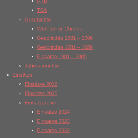
RTB
Brandschutz
TSA
Einsatzort:
Geschichte
Holsterfeld
Wehrführer Chronik
Mannschaftsstärke:
Geschichte 1881 – 2006
1
Geschichte 1881 – 1956
Fahrzeuge:
Einsätze 1881 – 2005
PKW GBM
Jahresberichte
Einsätze
Einsatzbericht:
Einsätze 2026
Einsätze 2025
Einsatzarchiv
Bei Arbeiten
Einsätze 2024
an einer
Einsätze 2023
Brandmeldeanlage
Einsätze 2022
war die