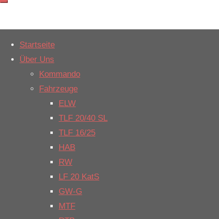
Weiter
Startseite
zum
Start
Einsatzbericht
Über Uns
Vorbeugender
Inhalt
Vorbeugender
Kommando
Brandschutz
Brandschutz
Fahrzeuge
ELW
TLF 20/40 SL
Datum:
11.
TLF 16/25
Januar 2021
HAB
um 8:15 Uhr
RW
Alarmierungsart:
LF 20 KatS
geplant
GW-G
Einsatzart:
MTF
Vorbeugender