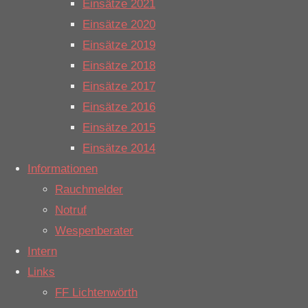
Einsätze 2021
Anwesenheit
Einsätze 2020
der FF
Einsätze 2019
Salzbergen
Einsätze 2018
erforderlich.
Einsätze 2017
Nach ca. 1
Einsätze 2016
Stunde war
Einsätze 2015
der Einsatz
Einsätze 2014
beendet. (kn)
Informationen
Rauchmelder
Letzte Einsätze
Notruf
Wespenberater
H2_Verkehrsunfall
Intern
30. Juli 2026
|
7:59
Links
Einsatzort: BAB 30, FR Westen
FF Lichtenwörth
H2_Verkehrsunfall