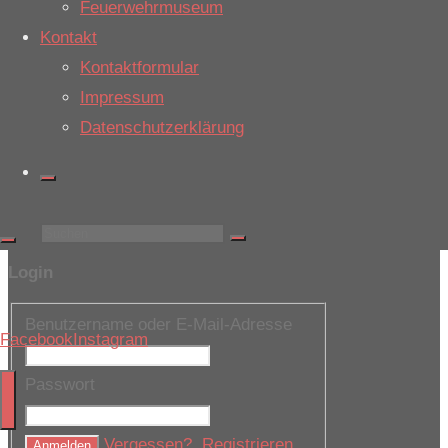
Feuerwehrmuseum
29. Juli 2026
|
16:59
Kontakt
Einsatzort: BAB 30, FR Osten
Kontaktformular
F1_Nachschau
Impressum
24. Juli 2026
|
18:04
Datenschutzerklärung
Einsatzort: Nepomukweg
Anfo_Gefahrgutgruppe
17. Juli 2026
|
16:18
Einsatzort: Emsbüren
Suchen
Login
nach:
Benutzername oder E-Mail-Adresse
Facebook
Instagram
Passwort
Vergessen?
Registrieren