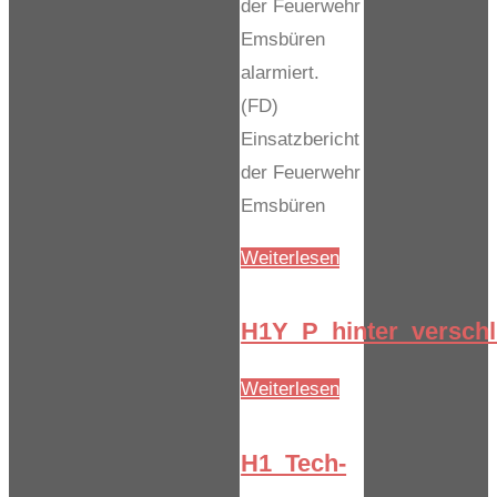
der Feuerwehr
Emsbüren
alarmiert.
(FD)
Einsatzbericht
der Feuerwehr
Emsbüren
"Anfo_DL"
Weiterlesen
H1Y_P_hinter_verschl
"H1Y_P_hinter_ver
Weiterlesen
H1_Tech-