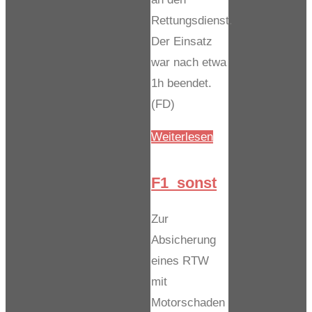
Rettungsdienst.
Der Einsatz
war nach etwa
1h beendet.
(FD)
"H1Y_P_hinter_ver
Weiterlesen
F1_sonst
Zur
Absicherung
eines RTW
mit
Motorschaden