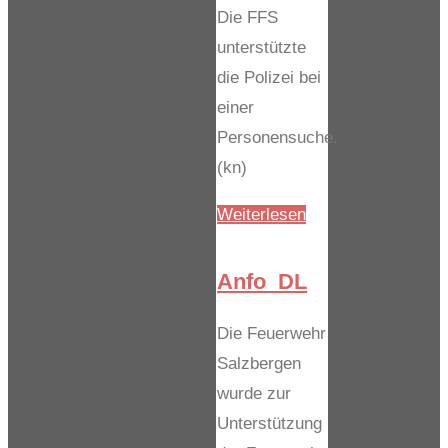
Die FFS
unterstützte
die Polizei bei
einer
Personensuche.
(kn)
"H0_P-
Weiterlesen
Suche_Erkundung"
Anfo_DL
Die Feuerwehr
Salzbergen
wurde zur
Unterstützung