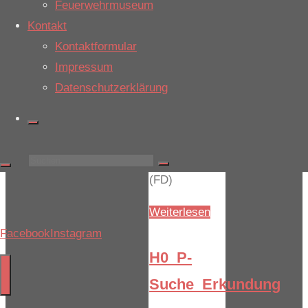
Feuerwehrmuseum
um eine
Kontakt
Person,
Kontaktformular
sondern um
Impressum
ein Tier
Datenschutzerklärung
handelte. Der
Einsatz war
nach etwa
1,5h beendet.
Suchen
(FD)
nach:
"H2_Y_Bahn"
Weiterlesen
Facebook
Instagram
H0_P-
Suche_Erkundung