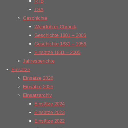
RTB
Alarmstichwort
TSA
H2_Y_Bahn
Geschichte
alarmiert.
Wehrführer Chronik
Gemeldet
Geschichte 1881 – 2006
wurde ein
Geschichte 1881 – 1956
möglicher
Einsätze 1881 – 2005
Personenschaden
Jahresberichte
nach einer
Einsätze
Kollision
Einsätze 2026
zwischen
Einsätze 2025
einem Zug
Einsatzarchiv
und einer
Einsätze 2024
Person. Nach
Einsätze 2023
dem Eintreffen
Einsätze 2022
an der