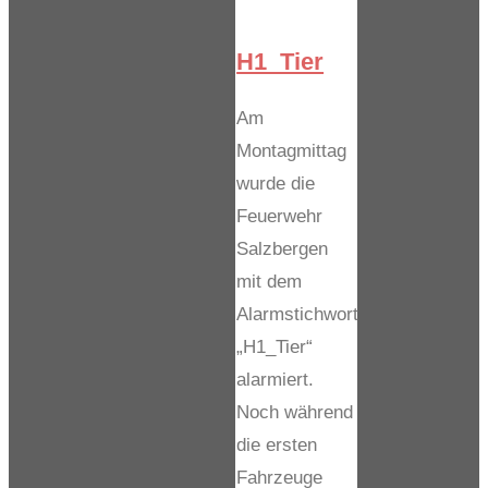
H1_Tier
Am
Montagmittag
wurde die
Feuerwehr
Salzbergen
mit dem
Alarmstichwort
„H1_Tier“
alarmiert.
Noch während
die ersten
Fahrzeuge