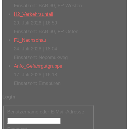
Beiträge
Einsatzort: BAB 30, FR Westen
H2_Verkehrsunfall
29. Juli 2026
|
16:59
Einsatzort: BAB 30, FR Osten
F1_Nachschau
24. Juli 2026
|
18:04
Einsatzort: Nepomukweg
Anfo_Gefahrgutgruppe
17. Juli 2026
|
16:18
Einsatzort: Emsbüren
Login
Benutzername oder E-Mail-Adresse