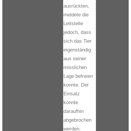
ausrückten,
meldete die
Leitstelle
jedoch, dass
sich das Tier
eigenständig
aus seiner
misslichen
Lage befreien
konnte. Der
Einsatz
konnte
daraufhin
abgebrochen
werden.