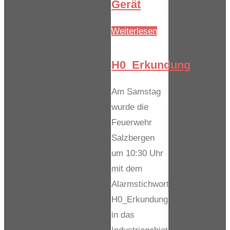
Gerät
"H1_Tech-
Weiterlesen
Gerät"
H0_Erkundung
Am Samstag
wurde die
Feuerwehr
Salzbergen
um 10:30 Uhr
mit dem
Alarmstichwort
H0_Erkundung
in das