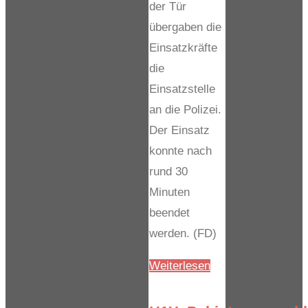
der Tür
übergaben die
Einsatzkräfte
die
Einsatzstelle
an die Polizei.
Der Einsatz
konnte nach
rund 30
Minuten
beendet
werden. (FD)
"H1Y_P_hinter_ver
Weiterlesen