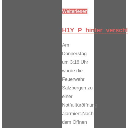
"H1_Tier"
Weiterlesen
H1Y_P_hinter_verschl
Am
Donnerstag
um 3:16 Uhr
wurde die
Feuerwehr
Salzbergen zu
einer
Notfalltüröffnung
alarmiert.Nach
dem Öffnen