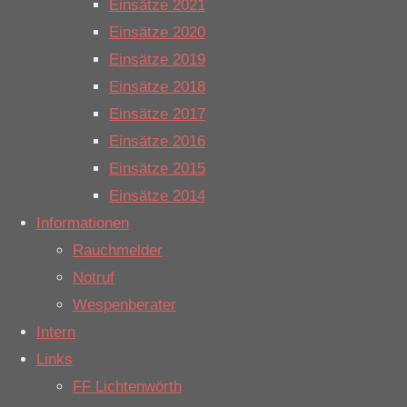
Einsätze 2021
Einsatzstelle
Einsätze 2020
wurde der
Einsätze 2019
betroffene
Einsätze 2018
Streckenabschnitt
Einsätze 2017
mithilfe von
Einsätze 2016
Wärmebildkameras
Einsätze 2015
abgesucht.
Einsätze 2014
Bereits nach
Informationen
kurzer Zeit
Rauchmelder
stellte sich
Notruf
heraus, dass
Wespenberater
es sich
Intern
entgegen der
Links
ersten
FF Lichtenwörth
Meldung nicht