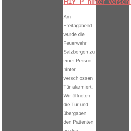
H1Y_P_hinter_verschl
Am
Freitagabend
wurde die
Feuerwehr
Salzbergen zu
einer Person
hinter
verschlossen
Tür alarmiert.
Wir öffneten
die Tür und
übergaben
den Patienten
an den