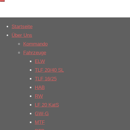
Weiter
Startseite
zum
Start
Einsatzberichte
Über Uns
Einsatzart:
Inhalt
Kommando
Hilfeleistung
Fahrzeuge
ELW
TLF 20/40 SL
H2_Y_Bahn
TLF 16/25
HAB
Die Feuerwehr
RW
Salzbergen
LF 20 KatS
wurde am
GW-G
Donnerstagmorgen
MTF
mit dem