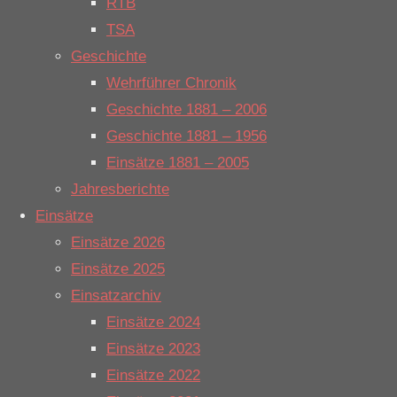
RTB
Einsatzort: Nepomukweg
TSA
Anfo_Gefahrgutgruppe
Einsatz
Geschichte
17. Juli 2026
|
16:18
Wehrführer Chronik
Einsatzort: Emsbüren
Geschichte 1881 – 2006
Zu einem verm
Login
Geschichte 1881 – 1956
einen qualmend
Einsätze 1881 – 2005
hat. Der Einsa
Benutzername oder E-Mail-Adresse
Jahresberichte
Einsätze
Passwort
Einsätze 2026
Einsätze 2025
Vergessen?
Registrieren
Einsatzarchiv
Einsätze 2024
Einsätze 2023
Einsätze 2022